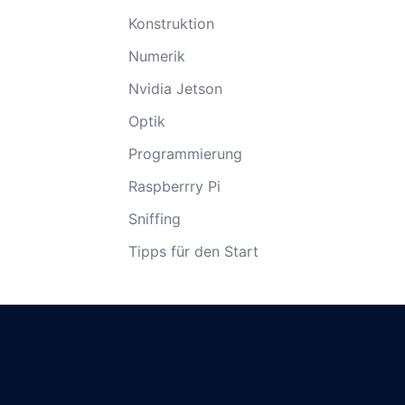
Konstruktion
Numerik
Nvidia Jetson
Optik
Programmierung
Raspberrry Pi
Sniffing
Tipps für den Start