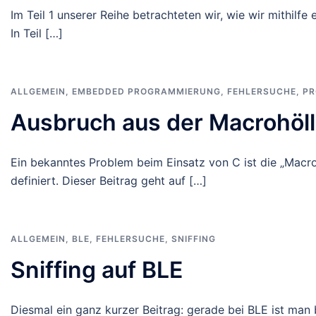
Im Teil 1 unserer Reihe betrachteten wir, wie wir mithilf
In Teil […]
ALLGEMEIN
,
EMBEDDED PROGRAMMIERUNG
,
FEHLERSUCHE
,
PR
Ausbruch aus der Macrohöll
Ein bekanntes Problem beim Einsatz von C ist die „Macr
definiert. Dieser Beitrag geht auf […]
ALLGEMEIN
,
BLE
,
FEHLERSUCHE
,
SNIFFING
Sniffing auf BLE
Diesmal ein ganz kurzer Beitrag: gerade bei BLE ist man 