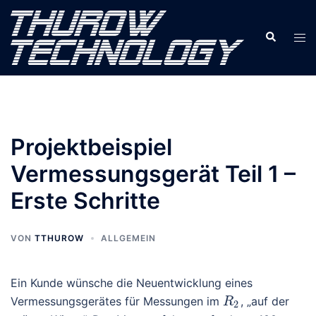
Zum
Inhalt
Suche
Men
springen
ums
Projektbeispiel
Vermessungsgerät Teil 1 –
Erste Schritte
VON
TTHUROW
ALLGEMEIN
Ein Kunde wünsche die Neuentwicklung eines
Vermessungsgerätes für Messungen im
, „auf der
R
2