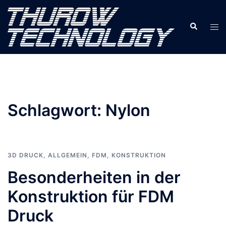
Zum
Inhalt
Suche
Men
springen
ums
Schlagwort:
Nylon
3D DRUCK
,
ALLGEMEIN
,
FDM
,
KONSTRUKTION
Besonderheiten in der
Konstruktion für FDM
Druck