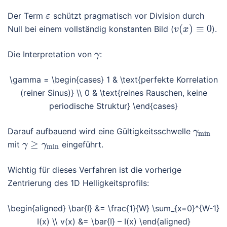
Der Term
schützt pragmatisch vor Division durch
ε
(
)
≡
0
Null bei einem vollständig konstanten Bild (
).
v
x
Die Interpretation von
:
γ
\gamma = \begin{cases} 1 & \text{perfekte Korrelation
(reiner Sinus)} \\ 0 & \text{reines Rauschen, keine
periodische Struktur} \end{cases}
Darauf aufbauend wird eine Gültigkeitsschwelle
γ
min
≥
mit
eingeführt.
γ
γ
min
Wichtig für dieses Verfahren ist die vorherige
Zentrierung des 1D Helligkeitsprofils:
\begin{aligned} \bar{I} &= \frac{1}{W} \sum_{x=0}^{W-1}
I(x) \\ v(x) &= \bar{I} – I(x) \end{aligned}