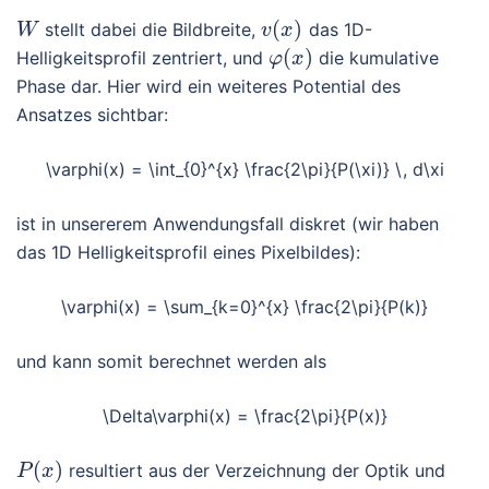
(
)
stellt dabei die Bildbreite,
das 1D-
W
v
x
(
)
Helligkeitsprofil zentriert, und
die kumulative
φ
x
Phase dar. Hier wird ein weiteres Potential des
Ansatzes sichtbar:
\varphi(x) = \int_{0}^{x} \frac{2\pi}{P(\xi)} \, d\xi
ist in unsererem Anwendungsfall diskret (wir haben
das 1D Helligkeitsprofil eines Pixelbildes):
\varphi(x) = \sum_{k=0}^{x} \frac{2\pi}{P(k)}
und kann somit berechnet werden als
\Delta\varphi(x) = \frac{2\pi}{P(x)}
(
)
resultiert aus der Verzeichnung der Optik und
P
x