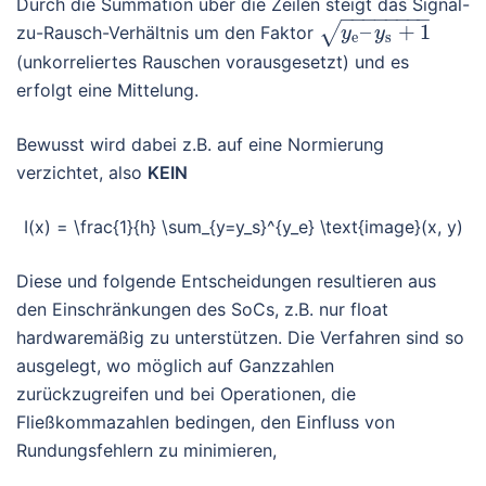
Durch die Summation über die Zeilen steigt das Signal-
−
−
−
−
−
−
−
−
–
+
1
√
zu-Rausch-Verhältnis um den Faktor
y
y
e
s
(unkorreliertes Rauschen vorausgesetzt) und es
erfolgt eine Mittelung.
Bewusst wird dabei z.B. auf eine Normierung
verzichtet, also
KEIN
I(x) = \frac{1}{h} \sum_{y=y_s}^{y_e} \text{image}(x, y)
Diese und folgende Entscheidungen resultieren aus
den Einschränkungen des SoCs, z.B. nur float
hardwaremäßig zu unterstützen. Die Verfahren sind so
ausgelegt, wo möglich auf Ganzzahlen
zurückzugreifen und bei Operationen, die
Fließkommazahlen bedingen, den Einfluss von
Rundungsfehlern zu minimieren,