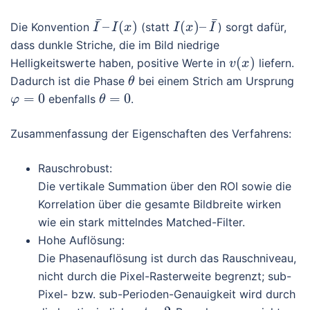
¯
¯
–
(
)
(
)
–
Die Konvention
(statt
) sorgt dafür,
I
I
x
I
x
I
dass dunkle Striche, die im Bild niedrige
(
)
Helligkeitswerte haben, positive Werte in
liefern.
v
x
Dadurch ist die Phase
bei einem Strich am Ursprung
θ
=
0
=
0
ebenfalls
.
φ
θ
Zusammenfassung der Eigenschaften des Verfahrens:
Rauschrobust:
Die vertikale Summation über den ROI sowie die
Korrelation über die gesamte Bildbreite wirken
wie ein stark mittelndes Matched-Filter.
Hohe Auflösung:
Die Phasenauflösung ist durch das Rauschniveau,
nicht durch die Pixel-Rasterweite begrenzt; sub-
Pixel- bzw. sub-Perioden-Genauigkeit wird durch