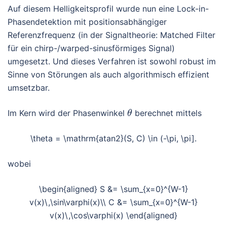
Auf diesem Helligkeitsprofil wurde nun eine Lock-in-
Phasendetektion mit positionsabhängiger
Referenzfrequenz (in der Signaltheorie: Matched Filter
für ein chirp-/warped-sinusförmiges Signal)
umgesetzt. Und dieses Verfahren ist sowohl robust im
Sinne von Störungen als auch algorithmisch effizient
umsetzbar.
Im Kern wird der Phasenwinkel
berechnet mittels
θ
\theta = \mathrm{atan2}(S, C) \in (-\pi, \pi].
wobei
\begin{aligned} S &= \sum_{x=0}^{W-1}
v(x)\,\sin\varphi(x)\\ C &= \sum_{x=0}^{W-1}
v(x)\,\cos\varphi(x) \end{aligned}