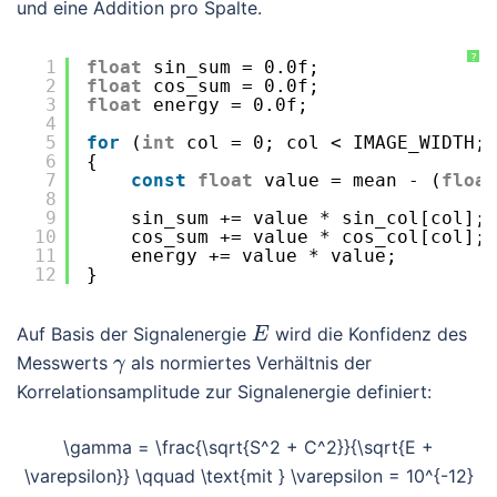
und eine Addition pro Spalte.
?
1
float
sin_sum = 0.0f;
2
float
cos_sum = 0.0f;
3
float
energy = 0.0f;
4
5
for
(
int
col = 0; col < IMAGE_WIDTH; 
6
{
7
const
float
value = mean - (
float
8
9
sin_sum += value * sin_col[col];
10
cos_sum += value * cos_col[col];
11
energy += value * value;
12
}
Auf Basis der Signalenergie
wird die Konfidenz des
E
Messwerts
als normiertes Verhältnis der
γ
Korrelationsamplitude zur Signalenergie definiert:
\gamma = \frac{\sqrt{S^2 + C^2}}{\sqrt{E +
\varepsilon}} \qquad \text{mit } \varepsilon = 10^{-12}