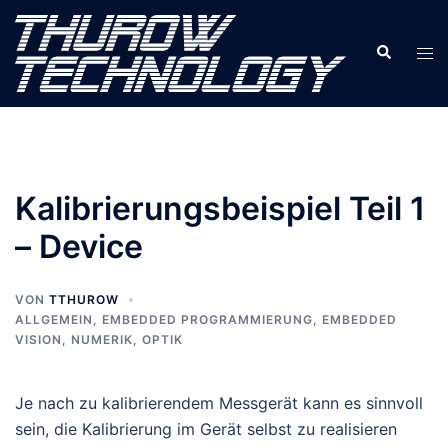
Zum
Inhalt
Suche
Men
springen
ums
Kalibrierungsbeispiel Teil 1
– Device
VON
TTHUROW
ALLGEMEIN
,
EMBEDDED PROGRAMMIERUNG
,
EMBEDDED
VISION
,
NUMERIK
,
OPTIK
Je nach zu kalibrierendem Messgerät kann es sinnvoll
sein, die Kalibrierung im Gerät selbst zu realisieren