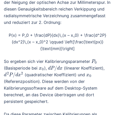
der Neigung der optischen Achse zur Millimeterspur. In
diesen Genauigkeitsbereich reichen Verkippung und
radialsymmetrische Verzeichnung zusammengefasst
und reduziert zur 2. Ordnung:
P(x) = P_0 + \frac{dP}{dx}\,(x – x_0) + \frac{d^2P}
{dx^2}\,(x – x_0)^2 \qquad \left[\frac{\text{px}}
{\text{mm}}\right]
So ergeben sich vier Kalibrierungsparameter
P
0
/
(Basisperiode bei
),
(linearer Koeffizient),
x
d
P
d
x
0
2
2
/
(quadratischer Koeffizient) und
d
P
d
x
x
0
(Referenzposition). Diese werden von der
Kalibrierungssoftware auf dem Desktop-System
berechnet, an das Device übertragen und dort
persistent gespeichert.
Da diese Parameter zwischen Kalibrierungen als