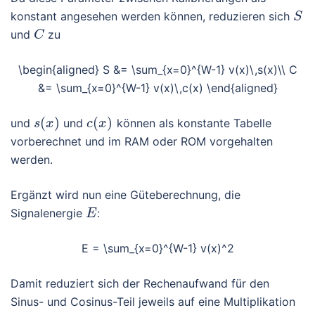
konstant angesehen werden können, reduzieren sich
S
und
zu
C
\begin{aligned} S &= \sum_{x=0}^{W-1} v(x)\,s(x)\\ C
&= \sum_{x=0}^{W-1} v(x)\,c(x) \end{aligned}
(
)
(
)
und
und
können als konstante Tabelle
s
x
c
x
vorberechnet und im RAM oder ROM vorgehalten
werden.
Ergänzt wird nun eine Güteberechnung, die
Signalenergie
:
E
E = \sum_{x=0}^{W-1} v(x)^2
Damit reduziert sich der Rechenaufwand für den
Sinus- und Cosinus-Teil jeweils auf eine Multiplikation