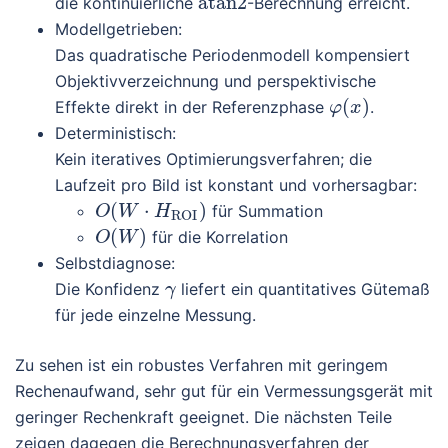
a
t
a
n
2
die kontinuierliche
-Berechnung erreicht.
Modellgetrieben:
Das quadratische Periodenmodell kompensiert
Objektivverzeichnung und perspektivische
(
)
Effekte direkt in der Referenzphase
.
φ
x
Deterministisch:
Kein iteratives Optimierungsverfahren; die
Laufzeit pro Bild ist konstant und vorhersagbar:
(
⋅
)
für Summation
O
W
H
ROI
(
)
für die Korrelation
O
W
Selbstdiagnose:
Die Konfidenz
liefert ein quantitatives Gütemaß
γ
für jede einzelne Messung.
Zu sehen ist ein robustes Verfahren mit geringem
Rechenaufwand, sehr gut für ein Vermessungsgerät mit
geringer Rechenkraft geeignet. Die nächsten Teile
zeigen dagegen die Berechnungsverfahren der