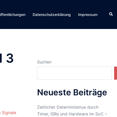
Suc
öffentlichungen
Datenschutzerklärung
Impressum
l 3
Suchen
Neueste Beiträge
Zeitlicher Determinismus durch
 Signale
Timer, ISRs und Hardware im SoC –