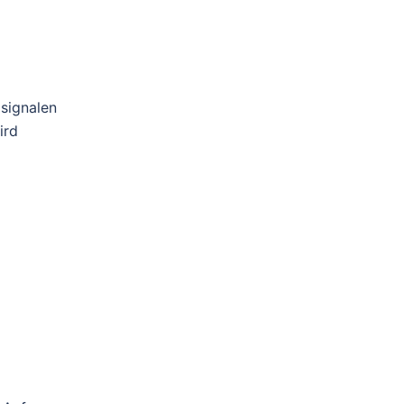
zsignalen
ird